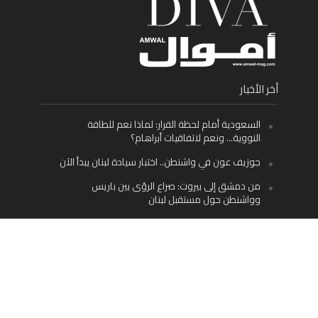
أخر الأخبار
السعودية أمام لحظة القرار: لماذا نعم للطاقة
النووية… ونعم لاتفاقيات أبراهام؟
جوزيف عون في واشنطن.. اختبار سيادة لبنان يبدأ الآن
من دمشق إلى بيروت: صراع الرؤى بين باريس
وواشنطن حول مستقبل لبنان
اليسار اللبناني «اليقظ» وسيادة الدولة: لماذا يُعدّ نزع
سلاح حزب الله الطريق الوحيد إلى مستقبل لبنان؟
Facebook
Twitter
Instagram
YouTube