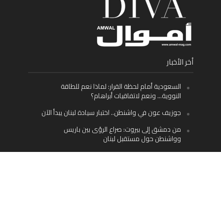
أخر الأخبار
السعودية أمام لحظة القرار: لماذا نعم للطاقة
النووية… ونعم لاتفاقيات أبراهام؟
جوزيف عون في واشنطن.. اختبار سيادة لبنان يبدأ الآن
من دمشق إلى بيروت: صراع الرؤى بين باريس
وواشنطن حول مستقبل لبنان
اليسار اللبناني «اليقظ» وسيادة الدولة: لماذا يُعدّ نزع
سلاح حزب الله الطريق الوحيد إلى مستقبل لبنان؟
Facebook
Twitter
Instagram
YouTube