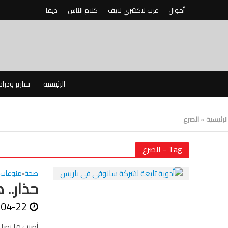
أموال
عرب لاكشري لايف
كلام الناس
ديفا
الرئيسية
تقارير ودرا
الرئيسية
»
الصرع
Tag - الصرع
صحة
منوعات
•
حذار.. 
-04-22