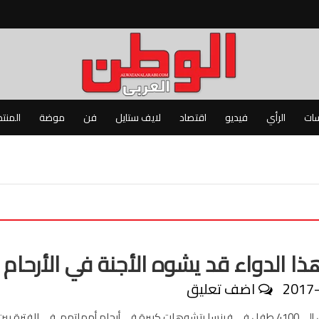
سات
الرأي
فيديو
اقتصاد
لايف ستايل
فن
موضة
المنت
هذا الدواء قد يشوه الأجنة في الأرحام
2017
اضف تعليق
أصيب ما يصل إلى 4100 طفل في فرنسا بتشوهات كبيرة في أرحام أمهاتهم، في الفترة بين