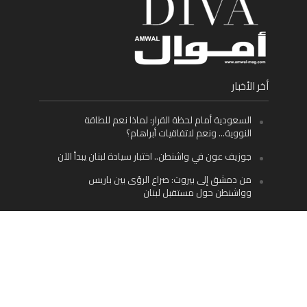
أخر الأخبار
السعودية أمام لحظة القرار: لماذا نعم للطاقة
النووية… ونعم لاتفاقيات أبراهام؟
جوزيف عون في واشنطن.. اختبار سيادة لبنان يبدأ الآن
من دمشق إلى بيروت: صراع الرؤى بين باريس
وواشنطن حول مستقبل لبنان
اليسار اللبناني «اليقظ» وسيادة الدولة: لماذا يُعدّ نزع
سلاح حزب الله الطريق الوحيد إلى مستقبل لبنان؟
Facebook
Twitter
Instagram
YouTube