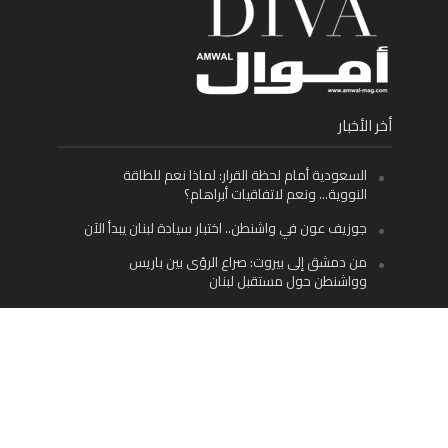
أخر الأخبار
السعودية أمام لحظة القرار: لماذا نعم للطاقة
النووية… ونعم لاتفاقيات أبراهام؟
جوزيف عون في واشنطن.. اختبار سيادة لبنان يبدأ الآن
من دمشق إلى بيروت: صراع الرؤى بين باريس
وواشنطن حول مستقبل لبنان
اليسار اللبناني «اليقظ» وسيادة الدولة: لماذا يُعدّ نزع
سلاح حزب الله الطريق الوحيد إلى مستقبل لبنان؟
Facebook
Twitter
Instagram
YouTube