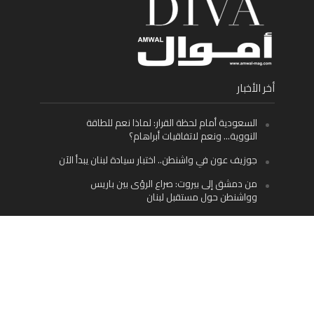
أخر الأخبار
السعودية أمام لحظة القرار: لماذا نعم للطاقة
النووية… ونعم لاتفاقيات أبراهام؟
جوزيف عون في واشنطن.. اختبار سيادة لبنان يبدأ الآن
من دمشق إلى بيروت: صراع الرؤى بين باريس
وواشنطن حول مستقبل لبنان
اليسار اللبناني «اليقظ» وسيادة الدولة: لماذا يُعدّ نزع
سلاح حزب الله الطريق الوحيد إلى مستقبل لبنان؟
Facebook
Twitter
Instagram
YouTube