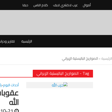
أموال
عرب لاكشري لايف
كلام الناس
ديفا
الرئيسية
تقارير ودرا
الرئيسية
»
الصواريخ الباليستية الإيراني
Tag - الصواريخ الباليستية الإيراني
أحداث اليوم
ر
•
عقوبات
الله
-10-21