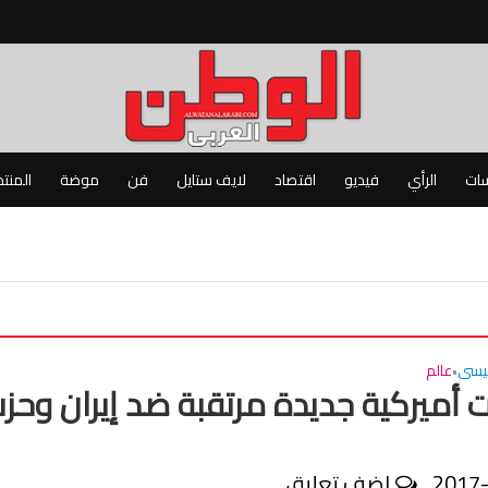
سات
الرأي
فيديو
اقتصاد
لايف ستايل
فن
موضة
المنت
ئيسى
عالم
•
 أميركية جديدة مرتقبة ضد إيران وحز
2017
اضف تعليق