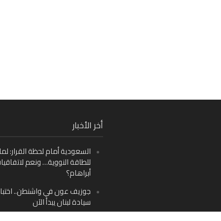
Fa
أخر الأخبار
Ins
السعودية أمام لحظة القرار: لما
Y
للطاقة النووية… ونعم لاتفاقيا
أبراهام؟
جوزيف عون في واشنطن.. اختبار
سيادة لبنان يبدأ الآن
من دمشق إلى بيروت: صراع الرؤ