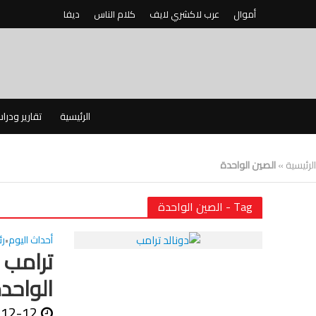
أموال
عرب لاكشري لايف
كلام الناس
ديفا
الرئيسية
تقارير ودرا
الرئيسية
»
الصين الواحدة
Tag - الصين الواحدة
أحداث اليوم
ر
•
ترامب 
الواحد
-12-12