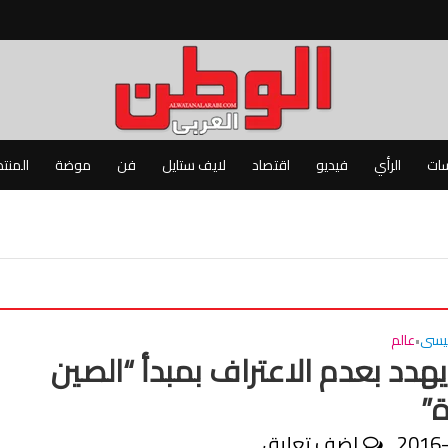
سات
الرأي
فيديو
اقتصاد
لايف ستايل
فن
موضة
المنت
ئيسى
عالم
•
يهدد بعدم الاعتراف بمبدأ “الصين
ة”
2016
اضف تعليق