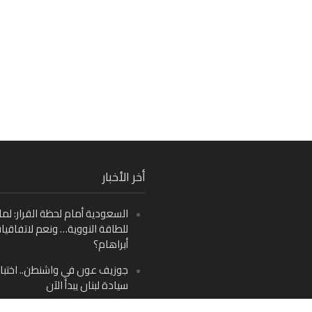
Fa
أخر الأخبار
Ins
السعودية أمام لحظة القرار: لما
Y
للطاقة النووية… ونعم لاتفاقيا
أبراهام؟
جوزيف عون في واشنطن.. اختبار
سيادة لبنان يبدأ الآن
من دمشق إلى بيروت: صراع الرؤ