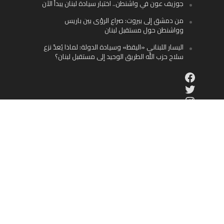
جوزيف عون في واشنطن.. اختبار سيادة لبنان يبدأ الآن
من دمشق إلى بيروت: صراع الرؤى بين باريس
وواشنطن حول مستقبل لبنان
اليسار اللبناني «اليقظ» وسيادة الدولة: لماذا يُعدّ نزع
سلاح حزب الله الطريق الوحيد إلى مستقبل لبنان؟
Facebook
Twitter
Instagram
YouTube
الوطن العربي
موقع إخباري شامل يقدم على مدار الساعة الجديد في عالم
السياسة والاقتصاد والفن الرياضة والمنوعات والمجتمع