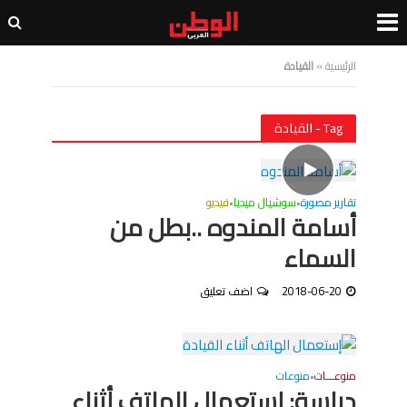
الرئيسية
»
القيادة
Tag - القيادة
تقارير مصورة
سوشيال ميديا
فيديو
•
•
أسامة المندوه ..بطل من
السماء
2018-06-20
اضف تعليق
منوعـــات
منوعات
•
دراسة: إستعمال الهاتف أثناء