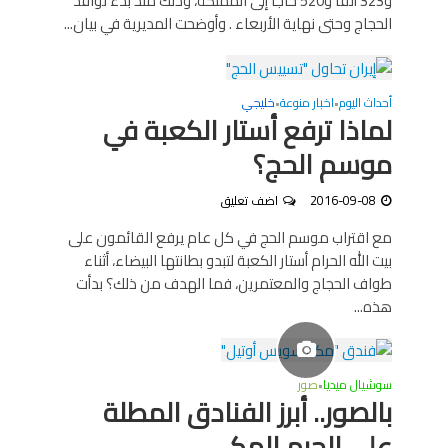
و323 ألفا و520 حاجا إلى المملكة، وذلك منذ بدء توافد
الحجاج وحتى نهاية الأربعاء . وأوضحت المديرية في بيان...
أحداث اليوم
اخبار منوعة
خليجي
•
•
لماذا ترفع أستار الكعبة في
موسم الحج؟
2016-09-08
اضف تعليق
مع اقتراب موسم الحج في كل عام يرفع القائمون على
بيت الله الحرام أستار الكعبة لتبدو بطانتها البيضاء، أثناء
طواف الحجاج والمعتمرين، فما الهدف من ذلك؟ بدأت
هذه...
سوشيال ميديا
صور
•
بالصور.. أبرز الفنادق المطلة
على الحرم المكي