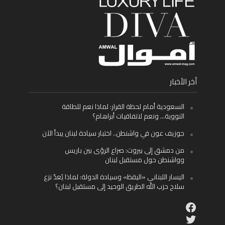
أخر الأخبار
السعودية أمام لحظة القرار: لماذا نعم للطاقة
النووية… ونعم لاتفاقيات أبراهام؟
جوزيف عون في واشنطن.. اختبار سيادة لبنان يبدأ الآن
من دمشق إلى بيروت: صراع الرؤى بين باريس
وواشنطن حول مستقبل لبنان
اليسار اللبناني «اليقظ» وسيادة الدولة: لماذا يُعدّ نزع
سلاح حزب الله الطريق الوحيد إلى مستقبل لبنان؟
Facebook
Twitter