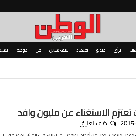
سات
الرأي
فيديو
اقتصاد
لايف ستايل
فن
موضة
المنت
 تعتزم الاستغناء عن مليون وافد
2015
اضف تعليق
 خفض مليون شخص من أعداد الوافدين خلال السنوات العشر المقبلة في البل