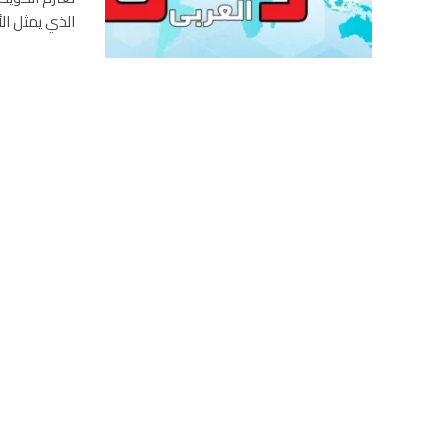
الذي يمثل الأجانب 68% من عدد السكان. ونقلت وكالة الان