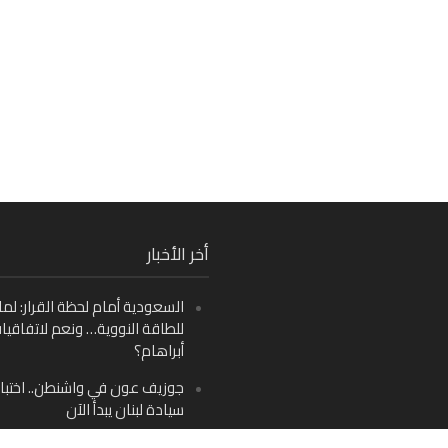
Fa
أخر الأخبار
Ins
السعودية أمام لحظة القرار: لما
Y
للطاقة النووية… ونعم لاتفاقيا
أبراهام؟
جوزيف عون في واشنطن.. اختبار
سيادة لبنان يبدأ الآن
من دمشق إلى بيروت: صراع الرؤ