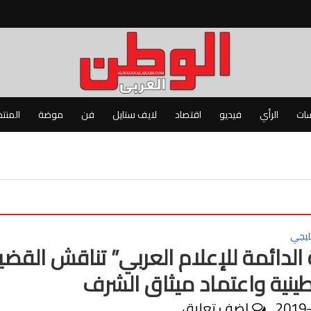
سات
الرأي
فيديو
اقتصاد
لايف ستايل
فن
موضة
المنت
ليجي
 الدائمة للإعلام العربي” تناقش القضي
ينية واعتماد ميثاق الشرف
2019
اضف تعليق