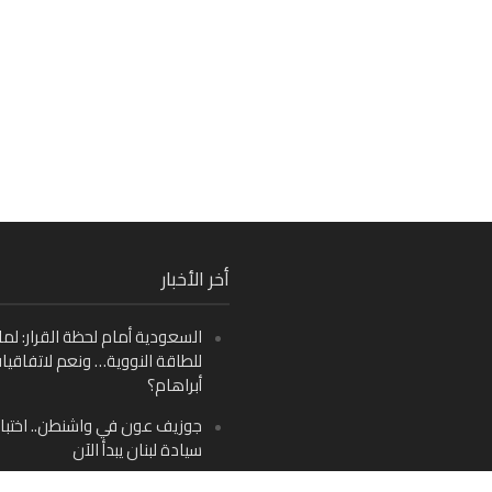
Fa
أخر الأخبار
Ins
السعودية أمام لحظة القرار: لما
Y
للطاقة النووية… ونعم لاتفاقيا
أبراهام؟
جوزيف عون في واشنطن.. اختبار
سيادة لبنان يبدأ الآن
من دمشق إلى بيروت: صراع الرؤ