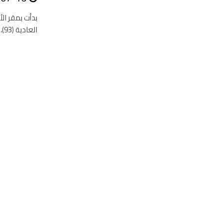
بدأت بمقر الأ
العادية (93)، برئاسة الدكتور خالد الغامدي رئيس اللجنة والمشرف العام...