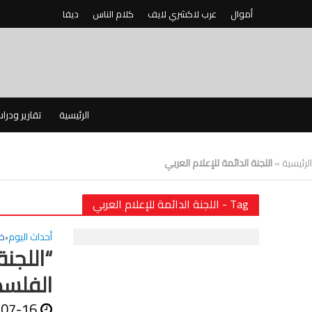
أموال
عرب لاكشري لايف
كلام الناس
ديفا
الرئيسية
تقارير ودرا
الرئيسية
»
اللجنة الدائمة للإعلام العربي
Tag - اللجنة الدائمة للإعلام العربي
أحداث اليوم
خ
•
“اللجنة
الفلسط
-07-16