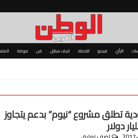
سات
الرأي
فيديو
اقتصاد
لايف ستايل
فن
موضة
المنت
ية تطلق مشروع “نيوم” بدعم يتجاوز
2017
اضف تعليق