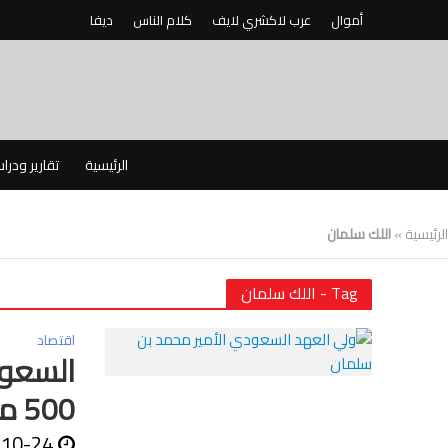
أموال
عرب لاكشري لايف
كلام الناس
ديفا
الرئيسية
تقارير ودرا
الرئيسية
»
اللك سلمان
Tag - اللك سلمان
اقتصاد
السعود
500 مليار دولار
-10-24