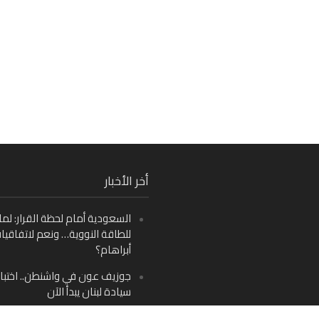
Fa
أخر الأخبار
Ins
السعودية أمام لحظة القرار: لما
Y
للطاقة النووية… ونعم لاتفاقيا
أبراهام؟
جوزيف عون في واشنطن.. اختبار
سيادة لبنان يبدأ الآن
من دمشق إلى بيروت: صراع الرؤ