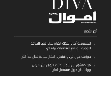
أخر الأخبار
السعودية أمام لحظة القرار: لماذا نعم للطاقة
النووية… ونعم لاتفاقيات أبراهام؟
جوزيف عون في واشنطن.. اختبار سيادة لبنان يبدأ الآن
من دمشق إلى بيروت: صراع الرؤى بين باريس
وواشنطن حول مستقبل لبنان
اليسار اللبناني «اليقظ» وسيادة الدولة: لماذا يُعدّ نزع
سلاح حزب الله الطريق الوحيد إلى مستقبل لبنان؟
Facebook
Twitter
Instagram
YouTube