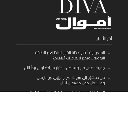
أخر الأخبار
السعودية أمام لحظة القرار: لماذا نعم للطاقة
النووية… ونعم لاتفاقيات أبراهام؟
جوزيف عون في واشنطن.. اختبار سيادة لبنان يبدأ الآن
من دمشق إلى بيروت: صراع الرؤى بين باريس
وواشنطن حول مستقبل لبنان
اليسار اللبناني «اليقظ» وسيادة الدولة: لماذا يُعدّ نزع
سلاح حزب الله الطريق الوحيد إلى مستقبل لبنان؟
Facebook
Twitter
Instagram