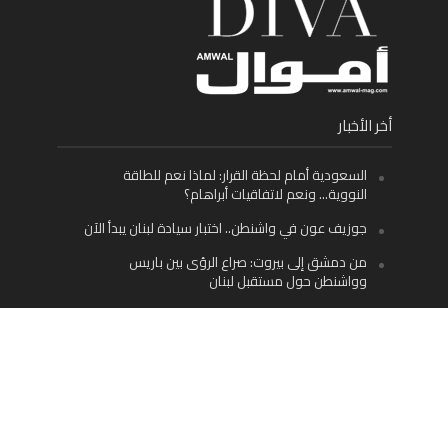
أخر الأخبار
السعودية أمام لحظة القرار: لماذا نعم للطاقة
النووية… ونعم لاتفاقيات أبراهام؟
جوزيف عون في واشنطن.. اختبار سيادة لبنان يبدأ الآن
من دمشق إلى بيروت: صراع الرؤى بين باريس
وواشنطن حول مستقبل لبنان
اليسار اللبناني «اليقظ» وسيادة الدولة: لماذا يُعدّ نزع
سلاح حزب الله الطريق الوحيد إلى مستقبل لبنان؟
Facebook
Twitter
Instagram
YouTube