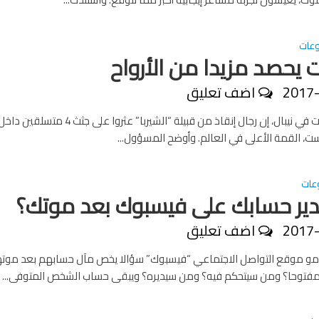
عات
 يحصد مزيدا من الأرواح
2017
اضف تعليق
قالت السلطات في نيبال، إن رجال إنقاذ من قبيلة “الشيربا” عثروا عل
ت، القمة الأعلى في العالم. وأوضح المسؤول...
عات
ير حسابك على فيسبوك بعد موتك؟
2017
اضف تعليق
و موقع التواصل الاجتماعي “فيسبوك” سؤالا يخص مآل حسابهم بعد موته
توحا؟ ومن سيتحكم فيه؟ ومن سيديره؟ ويبقى حساب الشخص المتوفى...