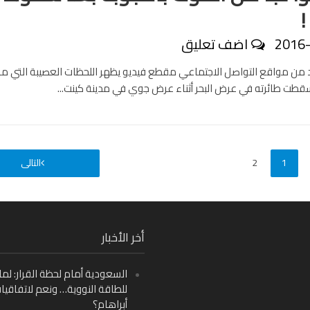
!
2016
اضف تعليق
د من مواقع التواصل الاجتماعي مقطع فيديو يظهر اللحظات العصيبة التي مر 
سقطت طائرته في عرض البحر أثناء عرض جوي في مدينة كينت...
1
2
التالى
Fa
أخر الأخبار
Ins
السعودية أمام لحظة القرار: لما
Y
للطاقة النووية… ونعم لاتفاقيا
أبراهام؟