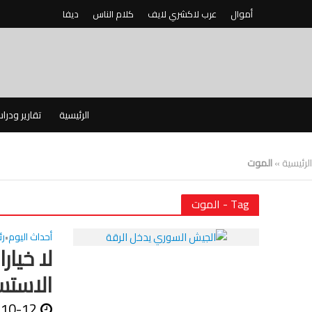
أموال
عرب لاكشري لايف
كلام الناس
ديفا
الرئيسية
تقارير ودرا
الرئيسية
»
الموت
Tag - الموت
أحداث اليوم
ر
•
لا خيار
الاستس
-10-12