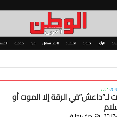
سات
الرأي
فيديو
اقتصاد
لايف ستايل
فن
موضة
المنت
ئيسى
عربى
•
ات لـ”داعش”في الرقة إلا الموت أو
لام
2017
اضف تعليق