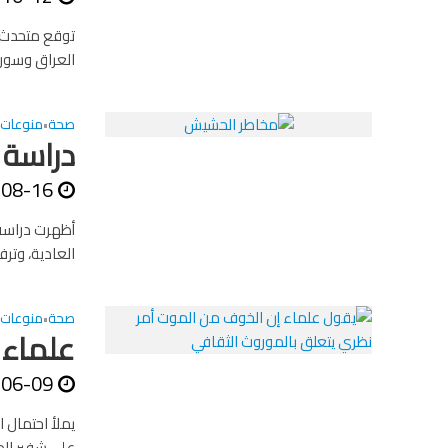
توقع متحدث ب
العراق وسوريا
صحة
منوعات
•
دراسة 
-08-16
أظهرت دراسة 
العادية، وترف
صحة
منوعات
•
علماء 
-06-09
يملأ احتمال 
على شفير الم