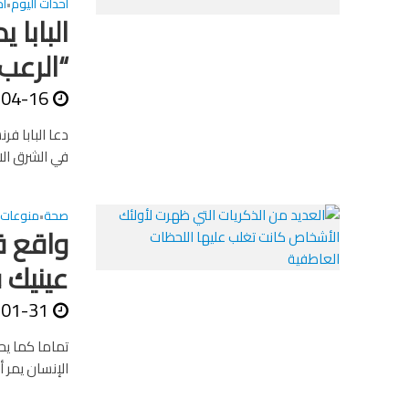
أحداث اليوم
اخ
•
البابا 
“الرعب
-04-16
دعا البابا فر
في الشرق الاو
صحة
منوعات
•
واقع ق
عينيك 
-01-31
تماما كما يح
الإنسان يمر أ