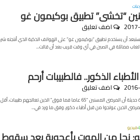
عات
لتنين “تخشى” تطبيق بوكيمون غو
2017
اضف تعليق
تبعد أن يستخدم تطبيق “بوكيمون غو” على الهواتف الذكية الذي أنتجته شر
ي العاب مماثلة في الصين في أي وقت قريب بعد أن قالت...
الأطباء الذكور.. فالطبيبات أرحم
2016
اضف تعليق
أظهرت دراسة حديثة أن المرضى المسنين “65 عاما فما فوق” الذين تعالجهم طبيبات
مرضى الذين عولجوا من قبل أطباء ذكور، وفق ما ورد في...
فيديو
•
يو: نجا من الموت بأعجوبة بعد سقوط