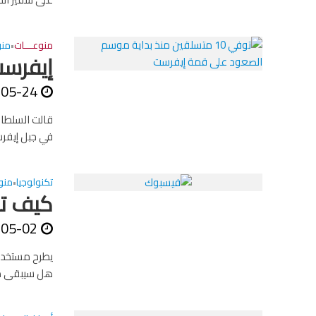
منوعـــات
منو
•
إيفرست
-05-24
في جبل إيفرس
تكنولوجيا
منو
•
كيف تد
-05-02
يطرح مستخدم
هل سيبقى مف