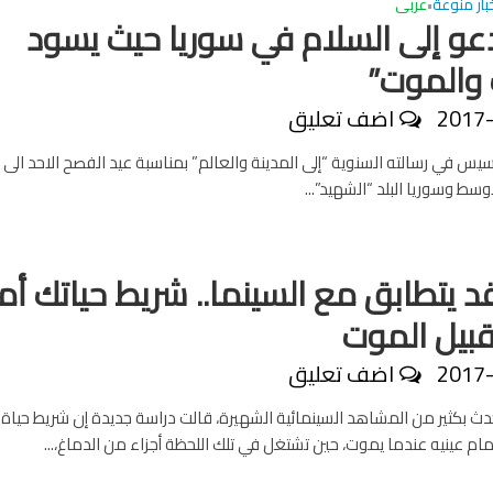
بار منوعة
عربى
•
يدعو إلى السلام في سوريا حيث يسود
 والموت”
2017
اضف تعليق
نسيس في رسالته السنوية “إلى المدينة والعالم” بمناسبة عيد الفصح الاحد الى 
سط وسوريا البلد “الشهيد”...
د يتطابق مع السينما.. شريط حياتك أم
قبيل الموت
2017
اضف تعليق
دث بكثير من المشاهد السينمائية الشهيرة، قالت دراسة جديدة إن شريط حياة
مام عينيه عندما يموت، حين تشتغل في تلك اللحظة أجزاء من الدماغ،...