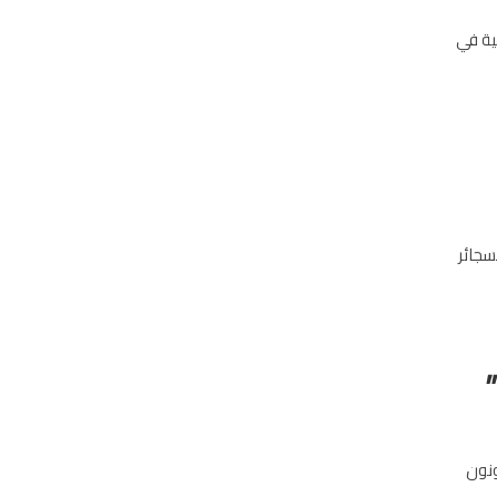
ية في
سجائر
ونون