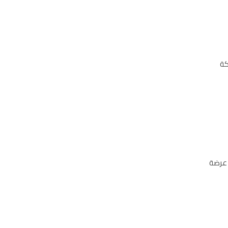
كة
، أقل عرضة