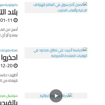
تكنولوجيا
منو
•
بلاد ا
-01-11
أصبح من المس
نينتندو أو أ
صحة
منوعات
•
احذروا 
-12-20
للوفاة من ال
سوشيال ميديا
بالفيد