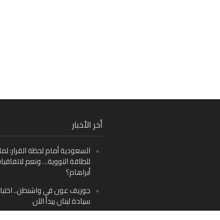
Fa
أخر الأخبار
Ins
السعودية أمام لحظة القرار: لما
Y
للطاقة النووية… ونعم لاتفاقيا
أبراهام؟
جوزيف عون في واشنطن.. اختبار
سيادة لبنان يبدأ الآن
من دمشق إلى بيروت: صراع الرؤ