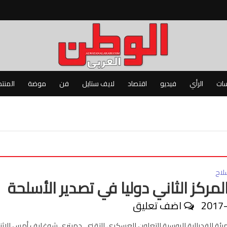
سات
الرأي
فيديو
اقتصاد
لايف ستايل
فن
موضة
المنت
لاح
لمركز الثاني دوليا في تصدير الأسلحة
2017
اضف تعليق
هيئة الفدرالية الروسية للتعاون العسكري التقني، دميتري شوغايف أمس الاثني