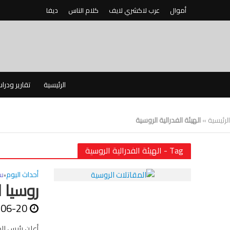
أموال
عرب لاكشري لايف
كلام الناس
ديفا
الرئيسية
تقارير ودرا
الرئيسية
»
الهيئة الفدرالية الروسية
Tag - الهيئة الفدرالية الروسية
أحداث اليوم
س
•
روسيا ا
-06-20
أعلن رئيس ال