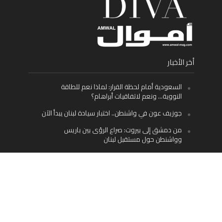
أخر الأخبار
السعودية أمام لحظة القرار: لماذا نعم للطاقة
النووية… ونعم لاتفاقيات أبراهام؟
جوزيف عون في واشنطن.. اختبار سيادة لبنان يبدأ الآن
من دمشق إلى بيروت: صراع الرؤى بين باريس
وواشنطن حول مستقبل لبنان
اليسار اللبناني «اليقظ» وسيادة الدولة: لماذا يُعدّ نزع
سلاح حزب الله الطريق الوحيد إلى مستقبل لبنان؟
Facebook
Twitter
Instagram
YouTube