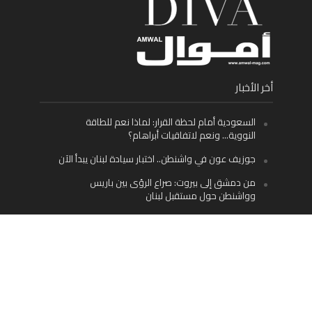
أخر الأخبار
السعودية أمام لحظة القرار: لماذا نعم للطاقة
النووية… ونعم لاتفاقيات أبراهام؟
جوزيف عون في واشنطن.. اختبار سيادة لبنان يبدأ الآن
من دمشق إلى بيروت: صراع الرؤى بين باريس
وواشنطن حول مستقبل لبنان
اليسار اللبناني «اليقظ» وسيادة الدولة: لماذا يُعدّ نزع
سلاح حزب الله الطريق الوحيد إلى مستقبل لبنان؟
Facebook
Twitter
Instagram
YouTube