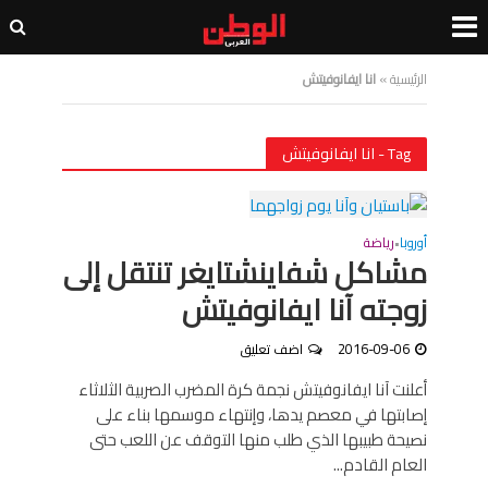
الرئيسية
»
انا ايفانوفيتش
Tag - انا ايفانوفيتش
أوروبا
رياضة
•
مشاكل شفاينشتايغر تنتقل إلى
زوجته آنا ايفانوفيتش
2016-09-06
اضف تعليق
أعلنت آنا ايفانوفيتش نجمة كرة المضرب الصربية الثلاثاء
إصابتها في معصم يدها، وإنتهاء موسمها بناء على
نصيحة طبيبها الذي طلب منها التوقف عن اللعب حتى
العام القادم...