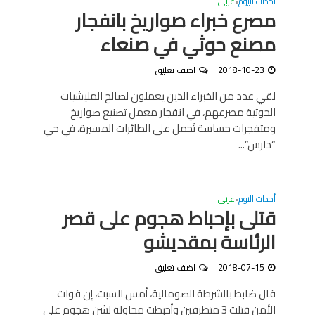
أحداث اليوم
عربى
•
مصرع خبراء صواريخ بانفجار
مصنع حوثي في صنعاء
2018-10-23
اضف تعليق
لقي عدد من الخبراء الذين يعملون لصالح المليشيات
الحوثية مصرعهم، في انفجار معمل تصنيع صواريخ
ومتفجرات حساسة تُحمل على الطائرات المسيرة، في حي
“دارس”...
أحداث اليوم
عربى
•
قتلى بإحباط هجوم على قصر
الرئاسة بمقديشو
2018-07-15
اضف تعليق
قال ضابط بالشرطة الصومالية، أمس السبت، إن قوات
الأمن قتلت 3 متطرفين وأحبطت محاولة لشن هجوم على