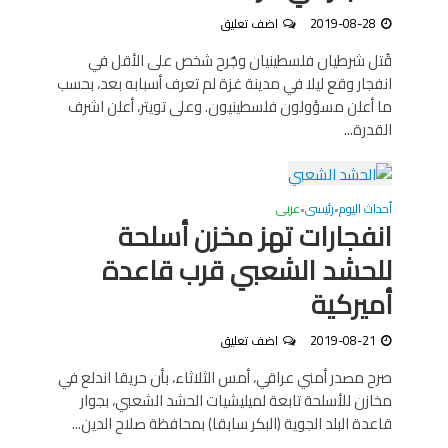
2019-08-28
اضف تعليق
قُتل شرطيان فلسطينيان وجُرح شخص على الأقل في
انفجار وقع ليلا في مدينة غزة لم تعرف أسبابه بعد، بحسب
ما أعلن مسؤولون فلسطينيون. وعلى تويتر، أعلن اشرف
القدرة...
أحداث اليوم
رئيسى
عربى
•
•
انفجارات تهز مخزن أسلحة
للحشد الشعبي قرب قاعدة
أميركية
2019-08-21
اضف تعليق
صرح مصدر أمني عراقي، أمس الثلاثاء، بأن حريقا اندلع في
مخازن للأسلحة تابعة لميليشيات الحشد الشعبي، بجوار
قاعدة البلد الجوية (البكر سابقا) بمحافظة صلاح الدين...