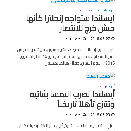
أوروبا
اخبار منوعة
رياضة
•
•
ايسلندا ستواجه إنجلترا كأنها
جيش خرج للانتصار
2016-06-27
اضف تعليق
شبه مدرب إيسلندا، هيمير هالغريمسون، فريقه بإنه جيش
خرج للانتصار، عندما يواجه إنجلترا في دور 16 لبطولة “يورو
2016″، اليوم الاثنين. وقال هالغريمسون...
أوروبا
رياضة
•
أيسلندا تضرب النمسا بثنائية
وتنتزع تأهلاً تاريخياً
2016-06-23
اضف تعليق
انتزع منتخب أيسلندا تأهلاً تاريخياً إلى دور الـ16 لبطولة كأس