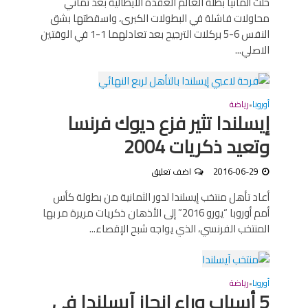
حلت ألمانيا بطلة العالم العقدة الايطالية بعد ثماني
محاولات فاشلة في البطولات الكبرى، واسقطتها بشق
النفس 6-5 بركلات الترجيح بعد تعادلهما 1-1 في الوقتين
الاصلي...
أوروبا
رياضة
•
إيسلندا تثير فزع ديوك فرنسا
وتعيد ذكريات 2004
2016-06-29
اضف تعليق
أعاد تأهل منتخب إيسلندا لدور الثمانية من بطولة كأس
أمم أوروبا “يورو 2016” إلى الأذهان ذكريات مريرة مر بها
المنتخب الفرنسي، الذي يواجه شبح الإقصاء...
أوروبا
رياضة
•
5 أسباب وراء إنجاز آيسلندا في