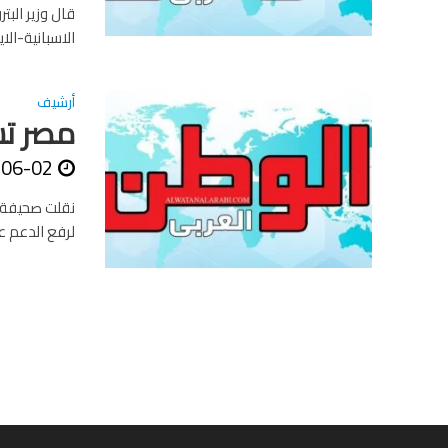
قال وزير الب
الاسبانية-الا
أرشيف
مصر تس
-06-02
نقلت صحيفة 
لرفع الدعم ع