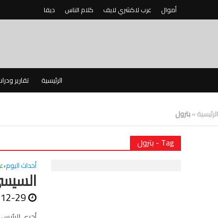
أموال
عرب لاكشري لايف
كلام الناس
ديفا
الرئيسية
تقارير ودرا
الرئيسية
»
بترول
Tag - بترول
أحداث اليوم
ع
•
السيسي
-12-29
أجرى الرئيس 