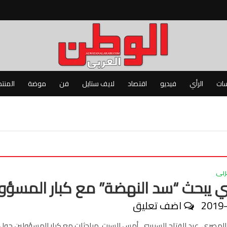
سات
الرأي
فيديو
اقتصاد
لايف ستايل
فن
موضة
المنت
ربى
 يبحث “سد النهضة” مع كبار المسؤو
2019
اضف تعليق
المصري، عبد الفتاح السيسي، أمس السبت، مباحثات مع كبار المسؤولين حول