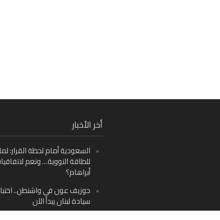
Fa
أخر الأخبار
Ins
السعودية أمام لحظة القرار: لما
Y
للطاقة النووية… ونعم لاتفاقيا
أبراهام؟
جوزيف عون في واشنطن.. اختبار
سيادة لبنان يبدأ الآن
من دمشق إلى بيروت: صراع الرؤ