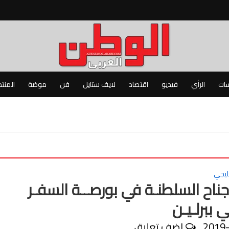
سات
الرأي
فيديو
اقتصاد
لايف ستايل
فن
موضة
المنت
ليجي
جناح السلطنـة في بورصــة السفـر
 ببرلـيـن
2019
اضف تعليق