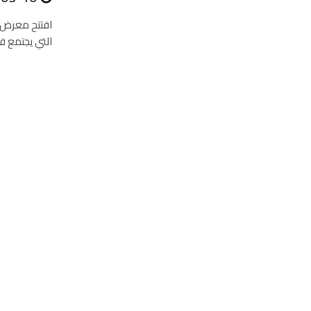
افتتح معرض ب
التي يجتمع فيها