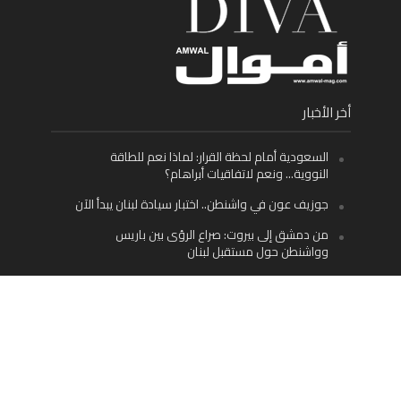
أخر الأخبار
السعودية أمام لحظة القرار: لماذا نعم للطاقة
النووية… ونعم لاتفاقيات أبراهام؟
جوزيف عون في واشنطن.. اختبار سيادة لبنان يبدأ الآن
من دمشق إلى بيروت: صراع الرؤى بين باريس
وواشنطن حول مستقبل لبنان
اليسار اللبناني «اليقظ» وسيادة الدولة: لماذا يُعدّ نزع
سلاح حزب الله الطريق الوحيد إلى مستقبل لبنان؟
Facebook
Twitter
Instagram
YouTube