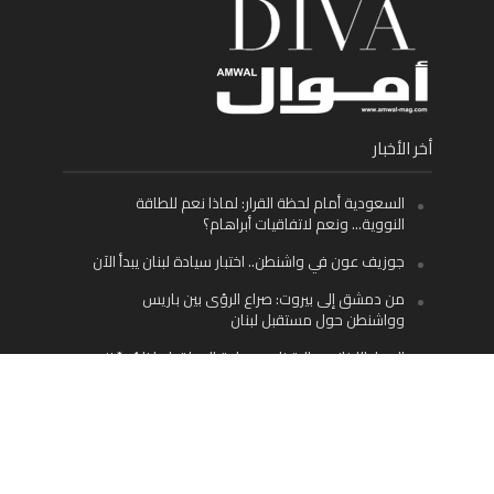
أخر الأخبار
السعودية أمام لحظة القرار: لماذا نعم للطاقة
النووية… ونعم لاتفاقيات أبراهام؟
جوزيف عون في واشنطن.. اختبار سيادة لبنان يبدأ الآن
من دمشق إلى بيروت: صراع الرؤى بين باريس
وواشنطن حول مستقبل لبنان
اليسار اللبناني «اليقظ» وسيادة الدولة: لماذا يُعدّ نزع
سلاح حزب الله الطريق الوحيد إلى مستقبل لبنان؟
Facebook
Twitter
Instagram