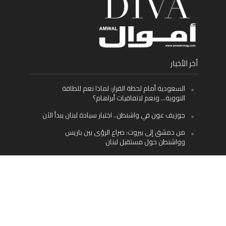
أخر الأخبار
السعودية أمام لحظة القرار: لماذا نعم للطاقة
النووية… ونعم لاتفاقيات أبراهام؟
جوزيف عون في واشنطن.. اختبار سيادة لبنان يبدأ الآن
من دمشق إلى بيروت: صراع الرؤى بين باريس
وواشنطن حول مستقبل لبنان
اليسار اللبناني «اليقظ» وسيادة الدولة: لماذا يُعدّ نزع
سلاح حزب الله الطريق الوحيد إلى مستقبل لبنان؟
Facebook
Twitter
Instagram
YouTube