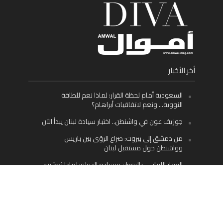
أخر الأخبار
السعودية أمام لحظة القرار: لماذا نعم للطاقة
النووية… ونعم لاتفاقيات أبراهام؟
جوزيف عون في واشنطن.. اختبار سيادة لبنان يبدأ الآن
من دمشق إلى بيروت: صراع الرؤى بين باريس
وواشنطن حول مستقبل لبنان
اليسار اللبناني «اليقظ» وسيادة الدولة: لماذا يُعدّ نزع
سلاح حزب الله الطريق الوحيد إلى مستقبل لبنان؟
Facebook
Twitter
Instagram