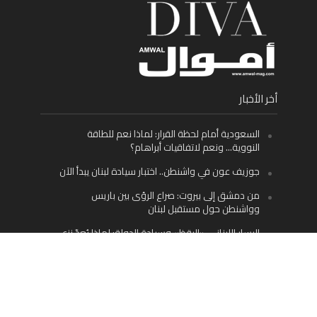
أخر الأخبار
السعودية أمام لحظة القرار: لماذا نعم للطاقة
النووية… ونعم لاتفاقيات أبراهام؟
جوزيف عون في واشنطن.. اختبار سيادة لبنان يبدأ الآن
من دمشق إلى بيروت: صراع الرؤى بين باريس
وواشنطن حول مستقبل لبنان
اليسار اللبناني «اليقظ» وسيادة الدولة: لماذا يُعدّ نزع
سلاح حزب الله الطريق الوحيد إلى مستقبل لبنان؟
Facebook
Twitter
Instagram