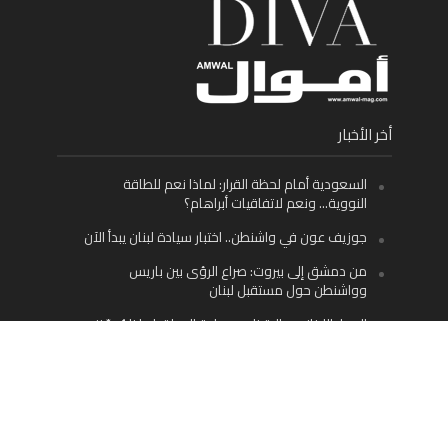
أخر الأخبار
السعودية أمام لحظة القرار: لماذا نعم للطاقة
النووية… ونعم لاتفاقيات أبراهام؟
جوزيف عون في واشنطن.. اختبار سيادة لبنان يبدأ الآن
من دمشق إلى بيروت: صراع الرؤى بين باريس
وواشنطن حول مستقبل لبنان
اليسار اللبناني «اليقظ» وسيادة الدولة: لماذا يُعدّ نزع
سلاح حزب الله الطريق الوحيد إلى مستقبل لبنان؟
Facebook
Twitter
Instagram