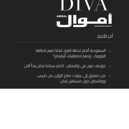
أخر الأخبار
السعودية أمام لحظة القرار: لماذا نعم للطاقة
النووية… ونعم لاتفاقيات أبراهام؟
جوزيف عون في واشنطن.. اختبار سيادة لبنان يبدأ الآن
من دمشق إلى بيروت: صراع الرؤى بين باريس
وواشنطن حول مستقبل لبنان
اليسار اللبناني «اليقظ» وسيادة الدولة: لماذا يُعدّ نزع
سلاح حزب الله الطريق الوحيد إلى مستقبل لبنان؟
Facebook
Twitter
Instagram
YouTube