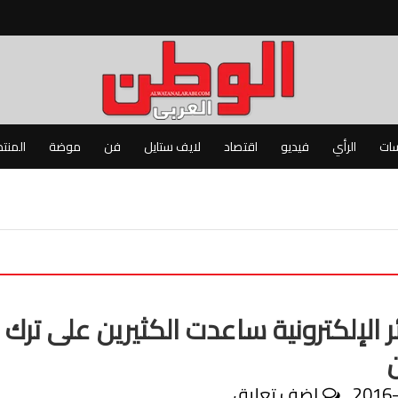
سات
الرأي
فيديو
اقتصاد
لايف ستايل
فن
موضة
المنت
 الإلكترونية ساعدت الكثيرين على ترك
2016
اضف تعليق