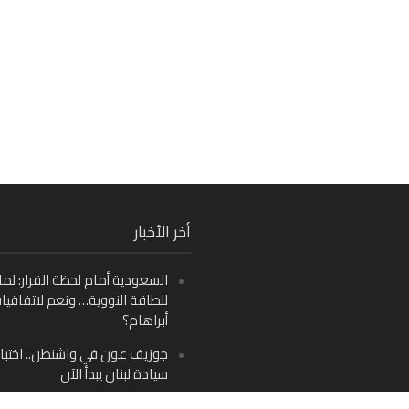
Fa
أخر الأخبار
Ins
السعودية أمام لحظة القرار: لما
Y
للطاقة النووية… ونعم لاتفاقيا
أبراهام؟
جوزيف عون في واشنطن.. اختبار
سيادة لبنان يبدأ الآن
من دمشق إلى بيروت: صراع الرؤ