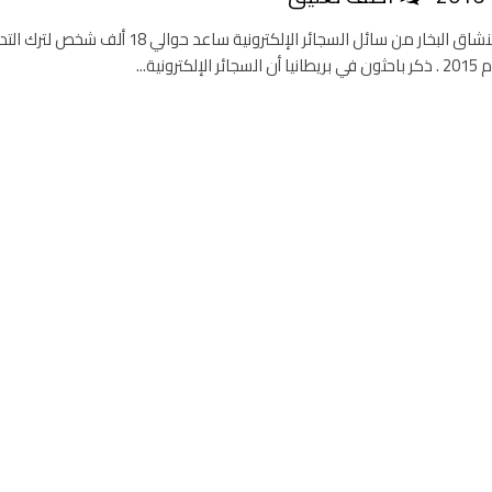
قد يكون استنشاق البخار من سائل السجائر الإلكترونية ساعد حوالي 18 ألف ش
كترونية...