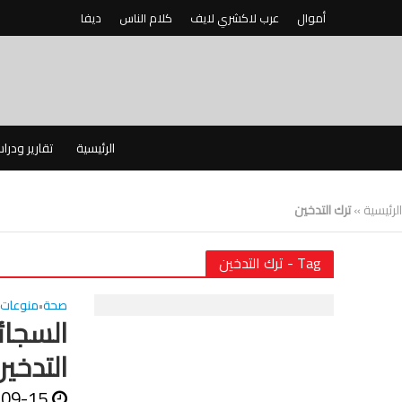
أموال
عرب لاكشري لايف
كلام الناس
ديفا
الرئيسية
تقارير ودرا
الرئيسية
»
ترك التدخين
Tag - ترك التدخين
صحة
منوعات
•
السجائر
التدخين
-09-15