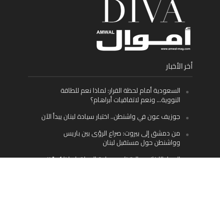
أخر الأخبار
السعودية أمام لحظة القرار: لماذا نعم للطاقة
النووية… ونعم لاتفاقيات أبراهام؟
جوزيف عون في واشنطن.. اختبار سيادة لبنان يبدأ الآن
من دمشق إلى بيروت: صراع الرؤى بين باريس
وواشنطن حول مستقبل لبنان
اليسار اللبناني «اليقظ» وسيادة الدولة: لماذا يُعدّ نزع
سلاح حزب الله الطريق الوحيد إلى مستقبل لبنان؟
Facebook
Twitter
Instagram