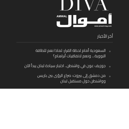
أخر الأخبار
السعودية أمام لحظة القرار: لماذا نعم للطاقة
النووية… ونعم لاتفاقيات أبراهام؟
جوزيف عون في واشنطن.. اختبار سيادة لبنان يبدأ الآن
من دمشق إلى بيروت: صراع الرؤى بين باريس
وواشنطن حول مستقبل لبنان
اليسار اللبناني «اليقظ» وسيادة الدولة: لماذا يُعدّ نزع
سلاح حزب الله الطريق الوحيد إلى مستقبل لبنان؟
Facebook
Twitter
Instagram
YouTube