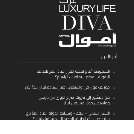
أخر الأخبار
السعودية أمام لحظة القرار: لماذا نعم للطاقة
النووية… ونعم لاتفاقيات أبراهام؟
جوزيف عون في واشنطن.. اختبار سيادة لبنان يبدأ الآن
من دمشق إلى بيروت: صراع الرؤى بين باريس
وواشنطن حول مستقبل لبنان
اليسار اللبناني «اليقظ» وسيادة الدولة: لماذا يُعدّ نزع
سلاح حزب الله الطريق الوحيد إلى مستقبل لبنان؟
Facebook