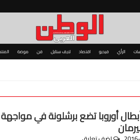
سات
الرأي
فيديو
اقتصاد
لايف ستايل
فن
موضة
المنت
بطال أوروبا تضع برشلونة في مواجهة
رمان
2016
اضف تعليق