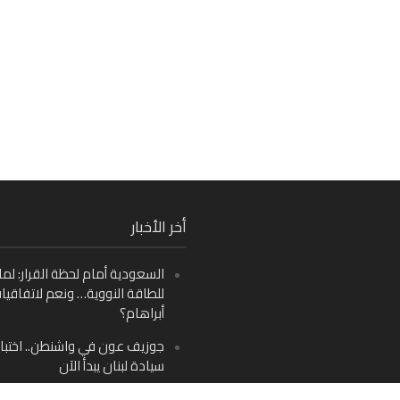
Fa
أخر الأخبار
Ins
السعودية أمام لحظة القرار: لما
Y
للطاقة النووية… ونعم لاتفاقيا
أبراهام؟
جوزيف عون في واشنطن.. اختبار
سيادة لبنان يبدأ الآن
من دمشق إلى بيروت: صراع الرؤ