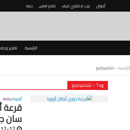
أموال
عرب لاكشري لايف
كلام الناس
ديفا
الرئيسية
تقارير ودرا
الرئيسية
»
تشامبينزليغ
Tag - تشامبينزليغ
أوروبا
رياضة
•
قرعة أ
سان جي
-12-12