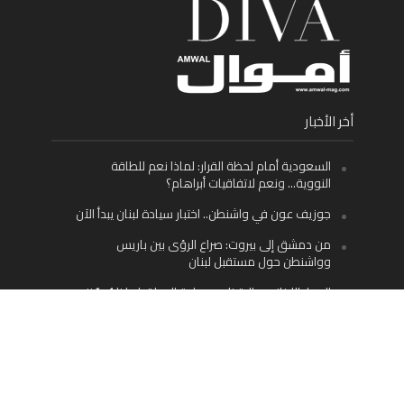
أخر الأخبار
السعودية أمام لحظة القرار: لماذا نعم للطاقة
النووية… ونعم لاتفاقيات أبراهام؟
جوزيف عون في واشنطن.. اختبار سيادة لبنان يبدأ الآن
من دمشق إلى بيروت: صراع الرؤى بين باريس
وواشنطن حول مستقبل لبنان
اليسار اللبناني «اليقظ» وسيادة الدولة: لماذا يُعدّ نزع
سلاح حزب الله الطريق الوحيد إلى مستقبل لبنان؟
Facebook
Twitter
Instagram