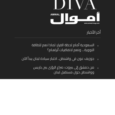
أخر الأخبار
السعودية أمام لحظة القرار: لماذا نعم للطاقة
النووية… ونعم لاتفاقيات أبراهام؟
جوزيف عون في واشنطن.. اختبار سيادة لبنان يبدأ الآن
من دمشق إلى بيروت: صراع الرؤى بين باريس
وواشنطن حول مستقبل لبنان
اليسار اللبناني «اليقظ» وسيادة الدولة: لماذا يُعدّ نزع
سلاح حزب الله الطريق الوحيد إلى مستقبل لبنان؟
Facebook
Twitter
Instagram
YouTube