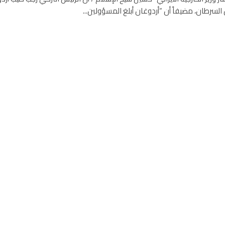
سرطان، مضيفاً أن “أردوغان أبلغ المسؤولين...