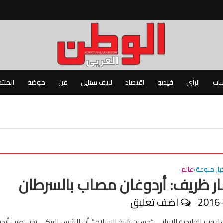
سات
الرأي
فيديو
اقتصاد
لايف ستايل
فن
موضة
المنت
بار منوعة
عالم
•
 ظريف: أردوغان مصاب بالسرطان
2016
اضف تعليق
زير الخارجية الايراني “حسين شيخ الإسلام”، أن الرئيس التركي رجب طيب أرد