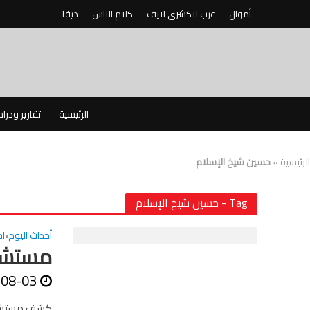
أموال
عرب لاكشري لايف
كلام الناس
ديفا
الرئيسية
تقارير ودرا
الرئيسية
»
حسين شيخ الإسلام
Tag - حسين شيخ الإسلام
أحداث اليوم
اخ
•
مستشار
-08-03
كشف مستشار و