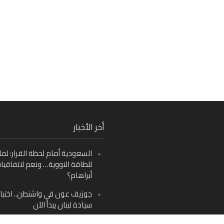
Fa
أخر الأخبار
Ins
السعودية أمام لحظة القرار: لما
Y
للطاقة النووية… ونعم لاتفاقيا
أبراهام؟
جوزيف عون في واشنطن.. اختبار
سيادة لبنان يبدأ الآن
من دمشق إلى بيروت: صراع الرؤ