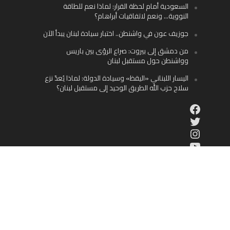
السعودية أمام لحظة القرار: لماذا نعم للطاقة
النووية… ونعم لاتفاقيات أبراهام؟
جوزيف عون في واشنطن.. اختبار سيادة لبنان يبدأ الآن
من دمشق إلى بيروت: صراع الرؤى بين باريس
وواشنطن حول مستقبل لبنان
اليسار اللبناني «اليقظ» وسيادة الدولة: لماذا يُعدّ نزع
سلاح حزب الله الطريق الوحيد إلى مستقبل لبنان؟
Facebook
Twitter
Instagram
YouTube
الوطن العربي