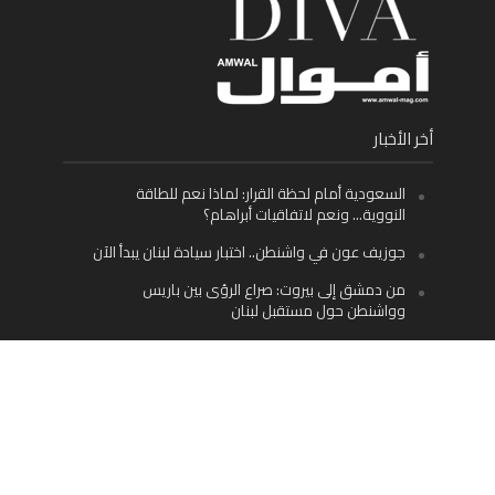
أخر الأخبار
السعودية أمام لحظة القرار: لماذا نعم للطاقة
النووية… ونعم لاتفاقيات أبراهام؟
جوزيف عون في واشنطن.. اختبار سيادة لبنان يبدأ الآن
من دمشق إلى بيروت: صراع الرؤى بين باريس
وواشنطن حول مستقبل لبنان
اليسار اللبناني «اليقظ» وسيادة الدولة: لماذا يُعدّ نزع
سلاح حزب الله الطريق الوحيد إلى مستقبل لبنان؟
Facebook
Twitter
Instagram
YouTube