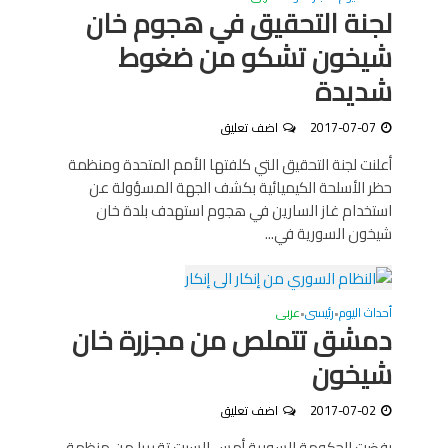
لجنة التحقيق في هجوم خان
شيخون تشكو من ضغوط
شديدة
2017-07-07
اضف تعليق
أعلنت لجنة التحقيق التي كلفتها الأمم المتحدة ومنظمة
حظر الأسلحة الكيميائية بكشف الجهة المسؤولة عن
استخدام غاز السارين في هجوم استهدف بلدة خان
شيخون السورية في...
أحداث اليوم
رئيسى
عربى
•
•
دمشق تتملص من مجزرة خان
شيخون
2017-07-02
اضف تعليق
رفضت الحكومة السورية أمس السبت تقريرا من منظمة