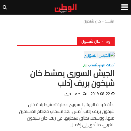
الرئيسية
»
خان شيخون
Tag - خان شيخون
أحداث اليوم
رئيسى
عربى
•
•
الجيش السوري يمشط خان
شيخون بريف إدلب
2019-08-22
اضف تعليق
بدأت قوات الجيش السوري عملية تمشيط بلدة خان
شيخون بريف إدلب، أمس، بعد انسحاب معظم المسلحين
منها، ووسعت نطاق سيطرتها في ريف خان شيخون
الغربي، ما أدى إلى إكمال...