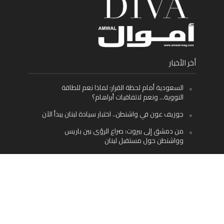
أخر الأخبار
السعودية أمام لحظة القرار: لماذا نعم للطاقة
النووية… ونعم لاتفاقيات أبراهام؟
جوزيف عون في واشنطن.. اختبار سيادة لبنان يبدأ الآن
من دمشق إلى بيروت: صراع الرؤى بين باريس
وواشنطن حول مستقبل لبنان
اليسار اللبناني «اليقظ» وسيادة الدولة: لماذا يُعدّ نزع
سلاح حزب الله الطريق الوحيد إلى مستقبل لبنان؟
Facebook
Twitter
Instagram
YouTube