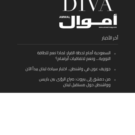
أخر الأخبار
السعودية أمام لحظة القرار: لماذا نعم للطاقة
النووية… ونعم لاتفاقيات أبراهام؟
جوزيف عون في واشنطن.. اختبار سيادة لبنان يبدأ الآن
من دمشق إلى بيروت: صراع الرؤى بين باريس
وواشنطن حول مستقبل لبنان
اليسار اللبناني «اليقظ» وسيادة الدولة: لماذا يُعدّ نزع
سلاح حزب الله الطريق الوحيد إلى مستقبل لبنان؟
Facebook
Twitter
Instagram
YouTube