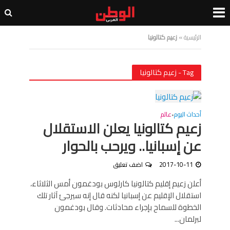
الرئيسية
»
زعيم كتالونيا
Tag - زعيم كتالونيا
أحداث اليوم
عالم
•
زعيم كتالونيا يعلن الاستقلال
عن إسبانيا.. ويرحب بالحوار
2017-10-11
اضف تعليق
أعلن زعيم إقليم كتالونيا كارلوس بودغمون أمس الثلاثاء،
استقلال الإقليم عن إسبانيا لكنه قال إنه سيرجئ آثار تلك
الخطوة للسماح بإجراء محادثات. وقال بودغمون
لبرلمان...