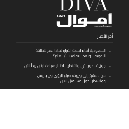
أخر الأخبار
السعودية أمام لحظة القرار: لماذا نعم للطاقة
النووية… ونعم لاتفاقيات أبراهام؟
جوزيف عون في واشنطن.. اختبار سيادة لبنان يبدأ الآن
من دمشق إلى بيروت: صراع الرؤى بين باريس
وواشنطن حول مستقبل لبنان
اليسار اللبناني «اليقظ» وسيادة الدولة: لماذا يُعدّ نزع
سلاح حزب الله الطريق الوحيد إلى مستقبل لبنان؟
Facebook
Twitter
Instagram
YouTube