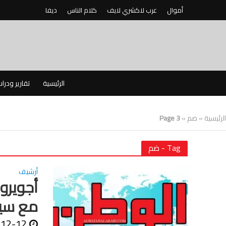
أموال
عرب لاكشري لايف
كلام الناس
ديفا
الرئيسية
تقارير ودرا
الرئيسية
»
ضم
»
Page 3
Tag - ضم
أرشيف
أجويرو
مع سي
-12-12