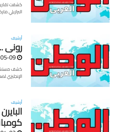
كشفت تقارير 
البرازيلي ما
أرشيف
رونى .
-05-09
كشف مستشار 
الإنجليزي لض
أرشيف
البايرن
كومبا