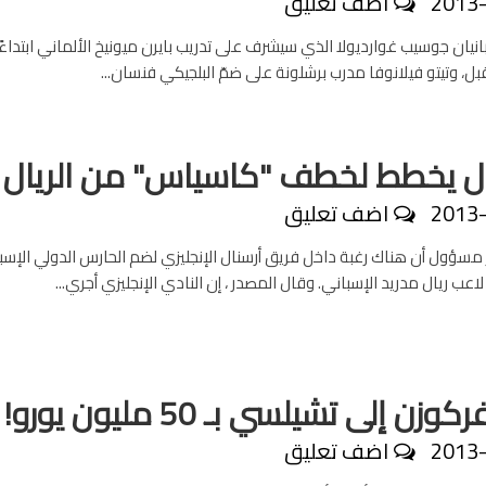
2013
اضف تعليق
انيان جوسيب غوارديولا الذي سيشرف على تدريب بايرن ميونيخ الألماني ابتداء
ل، وتيتو فيلانوفا مدرب برشلونة على ضمّ البلجيكي فنسان...
ال يخطط لخطف "كاسياس" من الريال
2013
اضف تعليق
ول أن هناك رغبة داخل فريق أرسنال الإنجليزي لضم الحارس الدولي الإسب
عب ريال مدريد الإسباني. وقال المصدر ، إن النادي الإنجليزي أجري...
وزن إلى تشيلسي بـ 50 مليون يورو!
2013
اضف تعليق