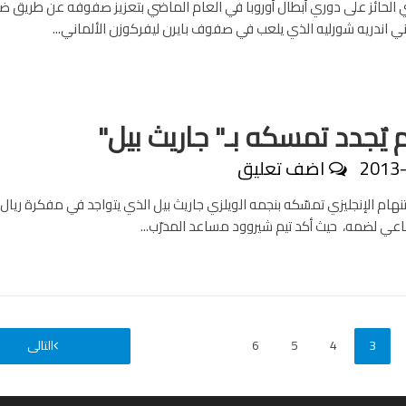
الحائز على دوري أبطال أوروبا في العام الماضي بتعزيز صفوفه عن طريق ض
اني اندريه شورليه الذي يلعب في صفوف بايرن ليفركوزن الألماني...
 يٌجدد تمسكه بـ" جاريث بيل"
2013
اضف تعليق
نهام الإنجليزي تمسّكه بنجمه الويلزي جاريث بيل الذي يتواجد في مفكرة ريال
اعي لضمه، حيث أكد تيم شيروود مساعد المدرّب...
3
4
5
6
التالى