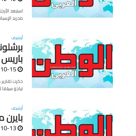
استبعد الأرج
مدريد الإسبان
أرشيف
برشلون
باريس 
-10-15
ذكرت تقارير 
تياجو سيلفا 
أرشيف
بايرن 
-10-13