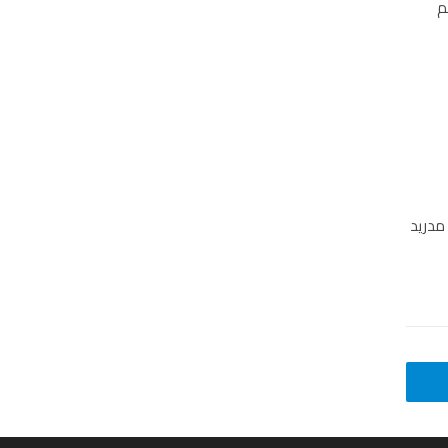
م
 مدريد