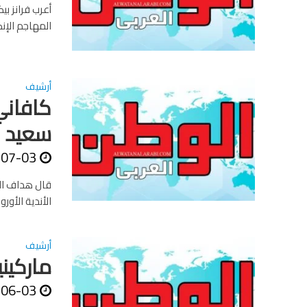
أعرب فرانز بي
المهاجم الإن
أرشيف
كافاني
سعيد ف
-07-03
قال هداف الد
الأندية الأورو
أرشيف
ماركين
-06-03