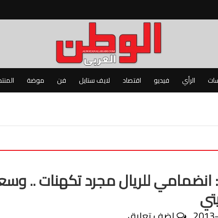
سات
الرأي
فيديو
اقتصاد
لايف ستايل
فن
موضة
المنت
: انضمامي للريال مجرد تكهنات .. وسع
تي
2013
اضف تعليق