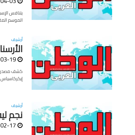
-04-03
يتنافس الإسب
الموسم المقب
أرشيف
الأرسن
-03-19
كشف مصدر مسؤ
إيكركاسياس لا
أرشيف
نجم ليفرك
-02-17