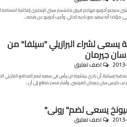
نتيني سيرجيو أجويرو مهاجم فريق مانشستر سيتي الإنجليزي إمكانية انضمامه ل
ي، مؤكدا أنه سعيد مع ناديه الحالي. وأعرب أجويرو عن رفضه...
ة يسعى لشراء البرازيلي "سيلفا" من
سان جيرمان
2013
اضف تعليق
صحفية إسبانية، أن نادي برشلونة لن ييأس في سعيه لضم المدافع البرازيلي الد
لاعب باريس سان جيرمان الفرنسي. وأشار مصدر مطلع إلى أن...
ميونخ يسعى لضم" رونى"
2013
اضف تعليق