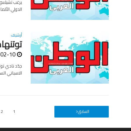
يرغب تشيلسي 
الدولي الألم
أرشيف
توتنهام
-02-10
جدّد نادي توت
الاسباني الس
السابق
1
2