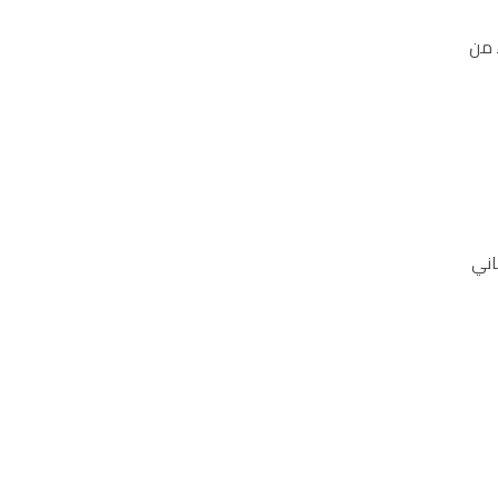
ً من
اني