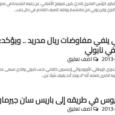
كنباور، الرئيس الفخري لنادي بايرن ميونيخ الألماني، عن رغبته الشديدة في ضم
كليزي واين روني من مانشستر يونايتد الصيف القادم، في حال رغب...
 ينفي مفاوضات ريال مدريد .. ويؤكد:
ي نابولي
2013
اضف تعليق
وري الإيطالي، الأوروجوائي إدينسون كافاني، لاعب نابولي والذي تسعى ع
بية الكبرى لضمه، أنه "لا يوجد أحد يعرف شيئا عن...
يوس في طريقه إلى باريس سان جيرما
2013
اضف تعليق