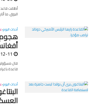
أطلقت قاعدة 
البوق، ما أثا
أحداث اليوم
عا
•
هجوم ا
أفغانس
-12-11
قال مسؤولون 
قاعدة باغرام 
أحداث اليوم
عا
•
البنتا
العسكر