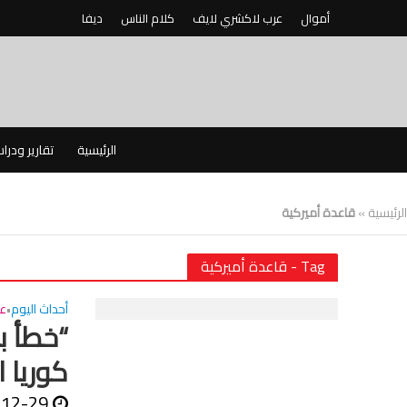
أموال
عرب لاكشري لايف
كلام الناس
ديفا
الرئيسية
تقارير ودرا
الرئيسية
»
قاعدة أميركية
Tag - قاعدة أميركية
أحداث اليوم
عا
•
“خطأ ب
كوريا ا
-12-29