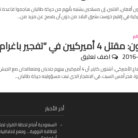
أفغان، الاثنين، إن مسلحين يشتبه بأنهم من حركة طالبان هاجموا قاعدة ت
ركية في إقليم خوست بشرق البلاد من دون أن يفصح عن مزيد من...
لم
أميركيين في “تفجير باغرام”
2016
اضف تعليق
أعلن وزير الدفاع الأميركي، آشتون كارتر، أن 4 أميركيين بينهم جنديان ومتعاقدان مع الجي
ا، فجر أمس السبت، في الانفجار الذي تبنت مسؤوليته حركة طالبان...
Fa
أخر الأخبار
Ins
السعودية أمام لحظة القرار: لما
Y
للطاقة النووية… ونعم لاتفاقيا