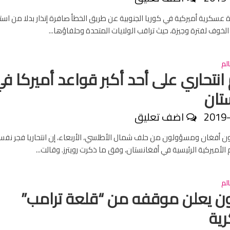
عسكرية أميركية في كوريا الجنوبية عن طريق الخطأ صافرة إنذار بدلا من است
ر الخوف لفترة وجيزة، حيث تراقب الولايات المتحدة وحلفاؤها...
لم
نتحاري على أحد أكبر قواعد أميركا ف
تان
2019
اضف تعليق
أفغان ومسؤولون من حلف شمال الأطلسي، الأربعاء، إن انتحاريا فجر نفس
الأميركية الرئيسية في أفغانستان، وفق ما ذكرت رويترز. وقالت...
لم
غون يعلن موقفه من “قلعة ترامب”
ية