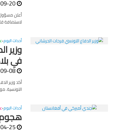
-09-20
أعلن مسؤول كب
لاستضافة قاع
أحداث اليوم
ع
•
وزير ا
في بلا
-09-08
أكد وزير الد
التونسية. م
أحداث اليوم
عا
•
هجوم ع
-04-25