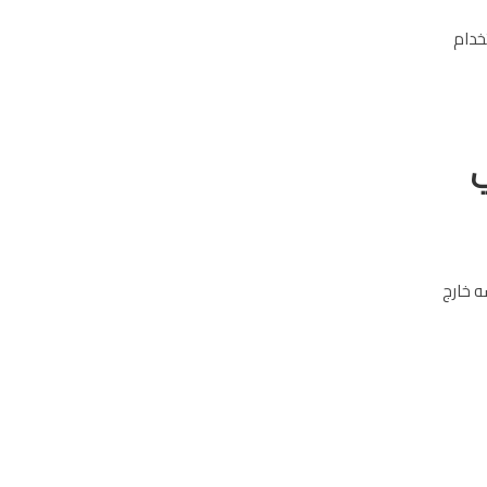
خدام
ي
ه خارج