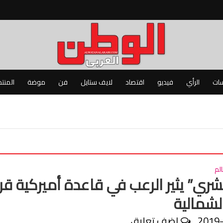
سات
الرأي
فيديو
اقتصاد
لايف ستايل
فن
موضة
المنت
لم
شري” يثير الرعب في قاعدة أميركية قر
لشمالية
2019
اضف تعليق