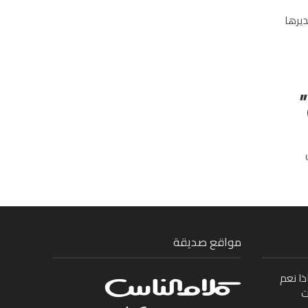
ديرها
ش
مواقع صديقة
ذا نعم
ت