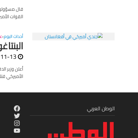
قال مسؤولون 
القوات الأمي
أحداث اليوم
عا
•
البنتاغون: مقتل 4 
-11-13
الأميركي قتلو
cebook
الوطن العربي
Twitter
tagram
ouTube