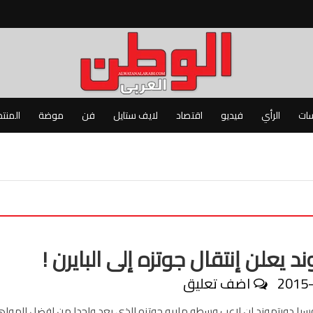
سات
الرأي
فيديو
اقتصاد
لايف ستايل
فن
موضة
المنت
د يعلن إنتقال جوتزه إلى البايرن !
2015
اضف تعليق
سيا دورتموند ان لاعب وسطه ماريو جوتزه الذي يعد واحدا من افضل الموا