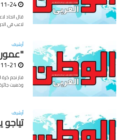
-11-24
قال اتحاد لا
لاعب في الدو
أرشيف
"عموري
-11-21
فاز نجم كرة 
وذهبت جائزة أ
أرشيف
تياجو 