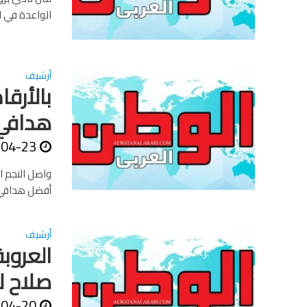
الواعدة في ال
أرشيف
بالأرق
هدافي 
-04-23
واصل النجم 
أفضل هدافي العالم في عام 2013، بعدم
أرشيف
العروب
صلاح ل
-04-20