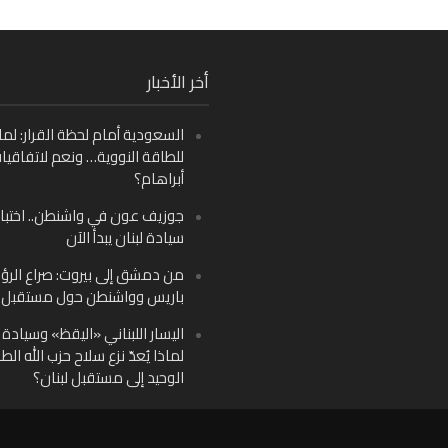
Fa
أخر الأخبار
Ins
السعودية أمام لحظة القرار: لما
Y
للطاقة النووية… ونعم لاتفاقيا
أبراهام؟
جوزيف عون في واشنطن.. اختبار
سيادة لبنان يبدأ الآن
من دمشق إلى بيروت: صراع الرؤ
باريس وواشنطن حول مستقبل ل
اليسار اللبناني «اليقظ» وسيادة ا
لماذا يُعدّ نزع سلاح حزب الله الط
الوحيد إلى مستقبل لبنان؟