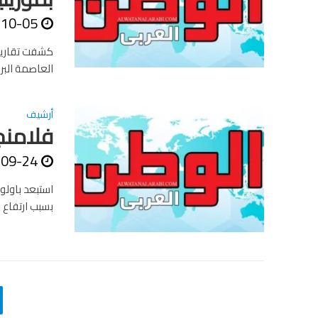
-10-05
كشفت تقارير 
العاصمة البر
أرشيف
فلامنج
-09-24
استبعد باولو 
بسبب ارتفاع 