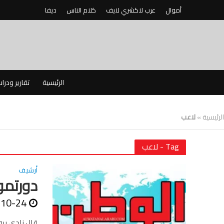
أموال
عرب لاكشري لايف
كلام الناس
ديفا
الرئيسية
تقارير ودرا
الرئيسية
»
لاعب
Tag - لاعب
أرشيف
دورتمون
-10-24
قال نادي برو