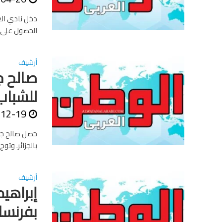
دخل نادي ال
الحصول على ت
أرشيف
صالح ج
للشباب
-12-19
حصل صالح جم
بالجزائر. وتو
أرشيف
إبراهي
بفرنسا