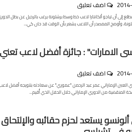
2014
اضف تعليق
لع إلى أن تياجو ألكانتارا لاعب خط وسط برشلونة يرغب بالرحيل عن بطل الدور
لونة، وأوضح الممصدر أن اللاعب يشعر بأن الوقت قد حان كي...
الامارات" : جائزة أفضل لاعب تعني 
2014
اضف تعليق
ي العين الإماراتي عمر عبد الرحمن "عموري" عن سعادته بتتويجه أفضل لاعب
ة المنقضية من الدوري الإماراتي خلال الحفل الذي أُقيم...
ألونسو يستعد لحزم حقائبه والإلتحاق
يو في تشيلسي