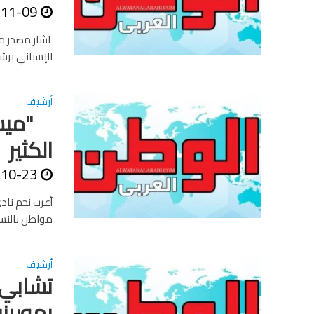
-11-09
اشار مصدر مط
الإسباني برش
أرشيف
"ميسى 
الكثير
-10-23
أعرب نجم ناد
مواطن بالنسخ
أرشيف
تشابي 
بمورين