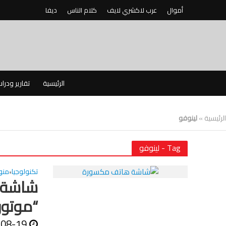
أموال
عرب لاكشري لايف
كلام الناس
ديفا
الرئيسية
تقارير ودرا
الرئيسية
»
لينوفو
Tag - لينوفو
تكنولوجيا
منو
•
شاشة ه
“موتور
-08-19