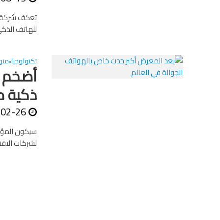
تعكف شركة مو
للهاتف الذكي
تكنولوجيا
منو
•
ذكية م
-02-26
سيكون المؤتم
لشركات التقن