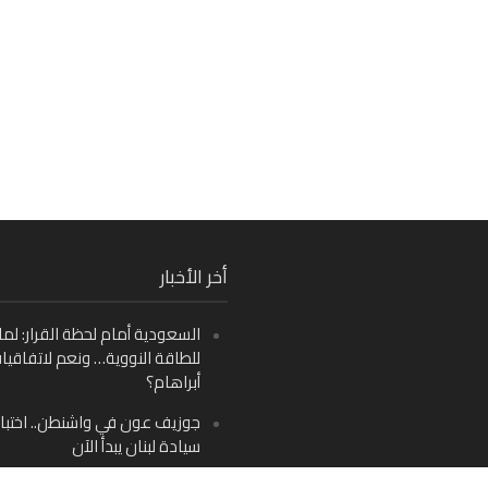
Fa
أخر الأخبار
Ins
السعودية أمام لحظة القرار: لما
Y
للطاقة النووية… ونعم لاتفاقيا
أبراهام؟
جوزيف عون في واشنطن.. اختبار
سيادة لبنان يبدأ الآن
من دمشق إلى بيروت: صراع الرؤ