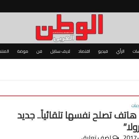
سات
الرأي
فيديو
اقتصاد
لايف ستايل
فن
موضة
المنت
عات
اتف تصلح نفسها تلقائياً.. جديد
ولا”
2017
اضف تعليق